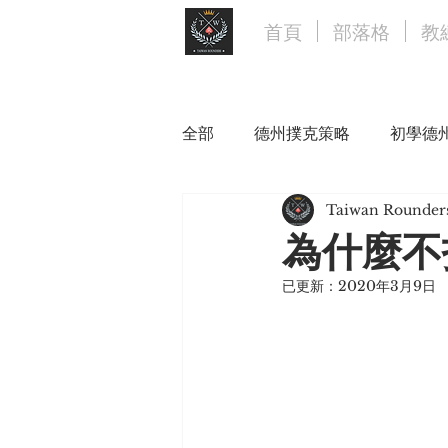
首頁
部落格
教
全部
德州撲克策略
初學德
Taiwan Rounder
為什麼不
已更新：
2020年3月9日