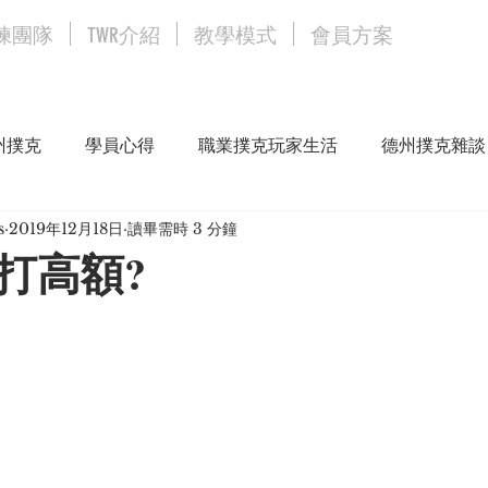
練團隊
TWR介紹
教學模式
會員方案
州撲克
學員心得
職業撲克玩家生活
德州撲克雜談
s
2019年12月18日
讀畢需時 3 分鐘
打高額?