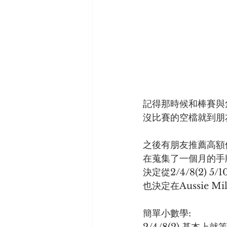
記得那時候和棒賽與
沒比賽的空檔就到朋友
之後有朋友推薦高額
在蒐集了一個月的手牌
決定從2/4/8(2) 5
也決定在Aussie M
簡單小數學: