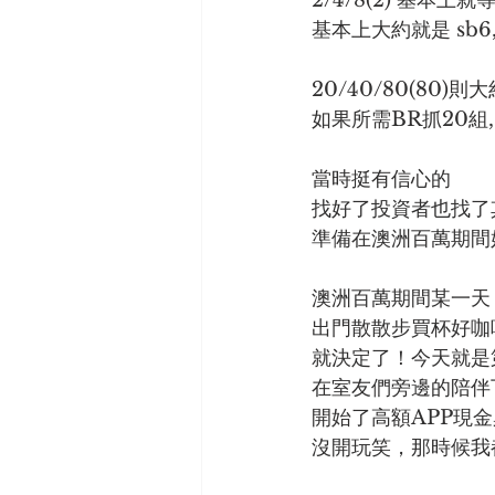
2/4/8(2) 基本上就等於
基本上大約就是 sb6, 
20/40/80(80)
如果所需BR抓20組, 
當時挺有信心的
找好了投資者也找了
準備在澳洲百萬期間
澳洲百萬期間某一天
出門散散步買杯好咖
就決定了！今天就是
在室友們旁邊的陪伴
開始了高額APP現
沒開玩笑，那時候我