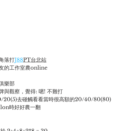
角落打
J88
PT台北站
的工作室農online
俱樂部
與觀察，覺得: 嗯! 不難打
/10/20(5)去碰觸看看當時很高額的20/40/80(80)
illon時好好農一翻