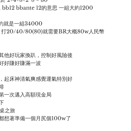
 2+4+8+2*8 = 30
bb12 bbante 12的意思 一組大約1200
則大約就是一組34000
打20/40/80(80)就需要BR大概80w人民幣
其他好玩家換趴，控制好風險後
好好賺好賺滿一波
，起床神清氣爽感覺運氣特別好
啡
第一次邁入高額現金局
下
金桌之旅
都想著準備一個月尻個100w了