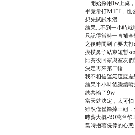
一開始採用1w上桌，
畢竟常打MTT，也
想先試試水溫
結果...不到一小時就
只記得當時一直補金
之後時間到了要去打au
摸摸鼻子結束短暫se
比賽後回家與室友們
決定再來第二輪
我不相信運氣這麼差!
結果半小時後繼續噴
總共輸了9w
當天就決定，太可怕
雖然僅僅輸掉三組，
時薪大概-20萬台幣
當時抱著僥倖的心態，