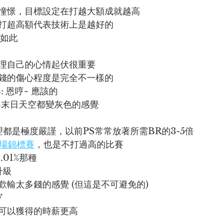
憧憬，目標設定在打越大額成就越高
打超高額代表技術上是越好的
如此
理自己的心情起伏很重要
錢的傷心程度是完全不一樣的
 恩哼~ 應該的
界末日天空都變灰色的感覺
都是極度嚴謹，以前PS常常放著所需BR的3-5倍
場錦標賽
，也是不打過高的比賽
01%那種
級 
歡輸太多錢的感覺 (但這是不可避免的)
V
可以獲得的時薪更高