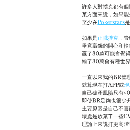
許多人對撲克都有個
某方面來說，如果能
至少在
Pokerstars
是
如果是
正職撲克
，管
畢竟贏錢的開心和輸
贏了30萬可能會覺得:
輸了30萬會有種世
一直以來我的BR管理
就算現在打APP或
現
自己破產風險只有<0.
即使BR足夠也很少升
主要原因是自己不喜
壞處是放棄了一些E
理論上來說打更高階