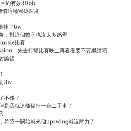
大約有效30bb
習慣這種籌碼深度
噴掉了6w
幣，對這個數字也沒太多感覺
ssie比賽
ssion，先去打場比賽晚上再看看要不要繼續吧
討論後
!
射3w
了不碰了
但是我就這樣輸掉一台二手車了
吧
希望一開始就來個upswing就沒壓力了