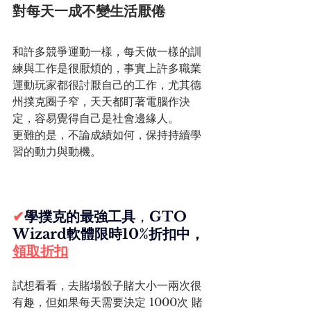
對每天一成不變生活厭倦
和許多競爭運動一樣，每天做一樣的訓
練與工作是很厭煩的，事實上許多職業
運動玩家都很討厭自己的工作，尤其德
州撲克圈子窄，天天都盯著電腦作決
定，容易覺得自己是社會邊緣人。
更難的是，不論成績如何，保持持續學
習的動力與動機。 	
✔
學撲克的最強工具
，
GTO 
Wizard軟體限時10%折扣中，
領取折扣
試想看看，去賭場骰子賭大小一兩次很
有趣，但如果每天需要決定 1000次 賭