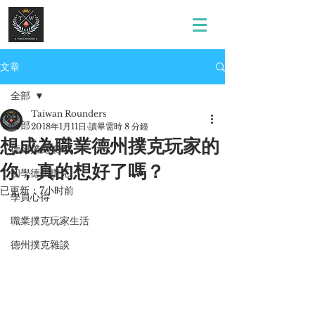
文章
全部
Taiwan Rounders
全部
2018年1月11日
讀畢需時 8 分鐘
想成為職業德州撲克玩家的
德州撲克策略
你，真的想好了嗎？
初學德州撲克
已更新：
7小时前
學員心得
職業撲克玩家生活
德州撲克雜談