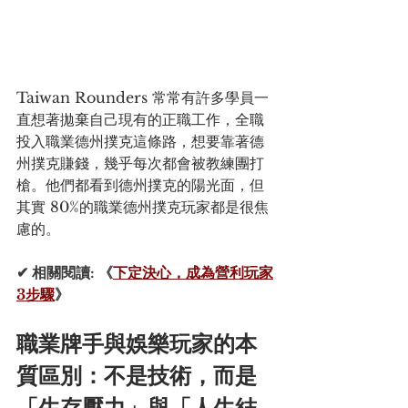
Taiwan Rounders 常常有許多學員一
直想著拋棄自己現有的正職工作，全職
投入職業德州撲克這條路，想要靠著德
州撲克賺錢，幾乎每次都會被教練團打
槍。他們都看到德州撲克的陽光面，但
其實 80%的職業德州撲克玩家都是很焦
慮的。
✔ 相關閱讀: 《
下定決心，成為營利玩家
3步驟
》
職業牌手與娛樂玩家的本
質區別：不是技術，而是
「生存壓力」與「人生結