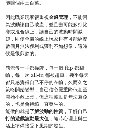
能賠個兩三百萬。
因此職業玩家很重視
金錢管理
，不能因
為波動讓自己破產，並且盡可能多打比
賽或混合線上，讓自己的波動時間減
短，即使全職的線上玩家也有可能經歷
數個月無法獲利或獲利不如想像，這時
候是很煎熬的。
感覺每一手都撞牌，每一個 flip 都翻
輸，每一次 all-in 都被超車，幾乎每天
都只感覺得自己不停的在輸，久而久之
策略開始變型，自己信心嚴重降低甚至
開始不敢上桌，但這種波動是無法避免
的，也是會持續一直發生的。
能做的就是
了解波動的性質，
了解
自己
打的遊戲波動最大值
，隨時心理上與生
活上準備接受下風期的發生。