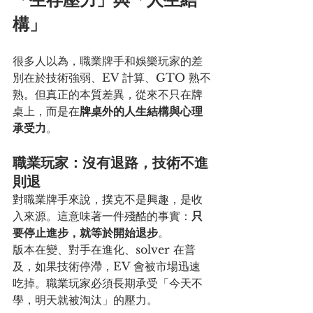
構」
很多人以為，職業牌手和娛樂玩家的差
別在於技術強弱、EV 計算、GTO 熟不
熟。但真正的本質差異，從來不只在牌
桌上，而是在
牌桌外的人生結構與心理
承受力
。
職業玩家：沒有退路，技術不進
則退
對職業牌手來說，撲克不是興趣，是收
入來源。這意味著一件殘酷的事實：
只
要停止進步，就等於開始退步
。
版本在變、對手在進化、solver 在普
及，如果技術停滯，EV 會被市場迅速
吃掉。職業玩家必須長期承受「今天不
學，明天就被淘汰」的壓力。