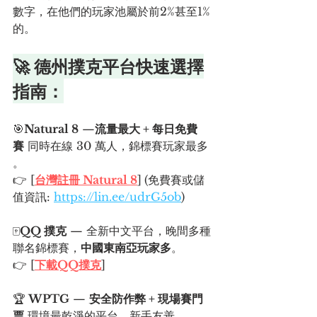
數字，在他們的玩家池屬於前2%甚至1%
的。
🚀 德州撲克平台快速選擇
指南：
🎯
Natural 8
 —
流量最大 + 每日免費
賽
 同時在線 30 萬人，錦標賽玩家最多 
。
👉 [
台灣
註冊 Natural 8
]
(免費賽或儲
值資訊: 
https://lin.ee/udrG5ob
)
🀄
QQ 撲克
 — 全新中文平台，晚間多種
聯名錦標賽，
中國東南亞玩家多
。
👉 [
下載QQ撲克
]
🏆
 WPTG
 — 
安全防作弊 + 現場賽門
票
 環境最乾淨的平台，新手友善。