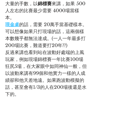
大量的手數，以
錦標賽
來講，如果 500
人左右的比賽最少需要 4000場當樣
本。
現金桌
的話，需要 20萬手當基礎樣本。
可以想像如果只打現場的話，這兩個樣
本數幾乎都無法達成。(一人一年最多打 
200場比賽，難道要打20年??)
反過來講也看到站在波動好處端的上風
玩家，例如現場錦標賽一年比賽100場
狂尻5場，在大家眼中如同神仙一般，但
以波動來講有99個和他實力一樣的人成
績卻和他天差地遠。如果跑波動模擬的
話，甚至會有1/3的人在200場後還是水
下的。
並且隨著難度的變化，樣本數的可信度
一直減少，例如: 花了半年打到樣本數，
可是這半年難度又變化了，這個樣本數
可能又不可採用。