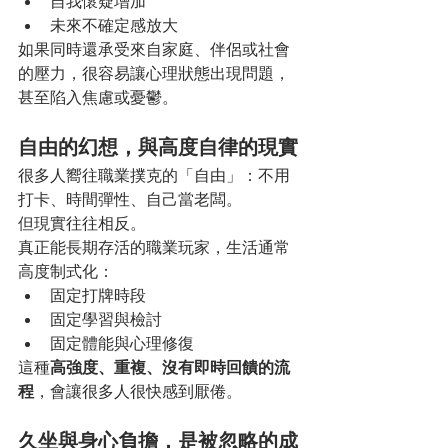
自我懷疑增加
未來不確定感放大
如果同時還承受來自家庭、伴侶或社會
的壓力，很容易讓心理狀態出現問題，
甚至陷入焦慮或憂鬱。
自由的幻想，與高度自律的現實
很多人嚮往職業撲克的「自由」：不用
打卡、時間彈性、自己當老闆。
但現實往往相反。
真正能長期存活的職業玩家，生活通常
高度制式化：
固定打牌時段
固定學習與檢討
固定體能與心理修復
這種
高強度、重複、沒有即時回饋的流
程
，會讓很多人很快感到厭倦。
久坐與身心負擔，是被忽略的成