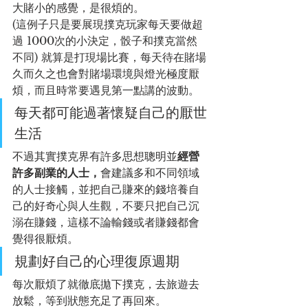
大賭小的感覺，是很煩的。
(這例子只是要展現撲克玩家每天要做超
過 1000次的小決定，骰子和撲克當然
不同) 就算是打現場比賽，每天待在賭場
久而久之也會對賭場環境與燈光極度厭
煩，而且時常要遇見第一點講的波動。
每天都可能過著懷疑自己的厭世
生活
不過其實撲克界有許多思想聰明並
經營
許多副業的人士，
會建議多和不同領域
的人士接觸，並把自己賺來的錢培養自
己的好奇心與人生觀，不要只把自己沉
溺在賺錢，這樣不論輸錢或者賺錢都會
覺得很厭煩。
規劃好自己的心理復原週期
每次厭煩了就徹底拋下撲克，去旅遊去
放鬆，等到狀態充足了再回來。