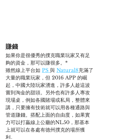
賺錢
如果你是很優秀的撲克職業玩家又有足
夠的資金，那可以賺很多。*
雖然線上平台如 
PS 
與 
Natural8
充滿
了
大量的職業玩家，但 2016 APP 的崛
起，中國大陸玩家湧進，許多人趁這波
嘗到淘金的甜頭。另外也有許多人專攻
現場桌，例如各國賭場或私局，整體來
講，只要擁有技術就可以用各種通路與
管道賺錢。搭配上面的自由度，如果實
力可以打贏線上公廳的NL50，那基本
上就可以在各處有德州撲克的場所獲
利。