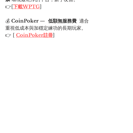
👉[
下載WPTG
]
💰 
CoinPoker 
—  
低額無服務費 
 適合
重視低成本與加穩定練功的長期玩家。
👉 [ 
CoinPoker註冊
]