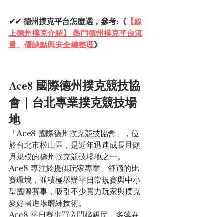
✔✔ 德州撲克平台怎麼選
，參考
:《
【線
上德州撲克介紹】 熱門德州撲克平台流
量、優缺點與安全總整理
》
Ace8 國際德州撲克競技協
會｜台北專業撲克競技場
地
「Ace8 國際德州撲克競技協會」，位
於台北市松山區，是近年迅速成長且頗
具規模的德州撲克競技場地之一。
Ace8 專注於提供玩家專業、舒適的比
賽環境，並積極舉辦平日常規賽與中小
型國際賽事，吸引不少實力玩家與撲克
愛好者進場磨練技術。
Ace8 平日賽事買入門檻親民，多落在 