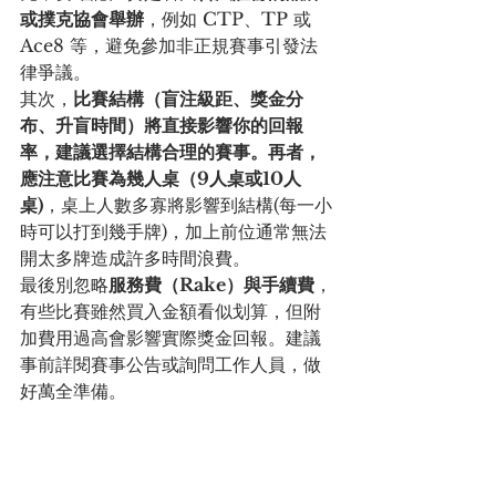
或撲克協會舉辦
，例如 CTP、TP 或 
Ace8 等，避免參加非正規賽事引發法
律爭議。
其次，
比賽結構（盲注級距、獎金分
布、升盲時間）將直接影響你的回報
率，建議選擇結構合理的賽事。再者，
應注意比賽為幾人桌（9人桌或10人
桌)
，桌上人數多寡將影響到結構(每一小
時可以打到幾手牌)，加上前位通常無法
開太多牌造成許多時間浪費。
最後別忽略
服務費（Rake）與手續費
，
有些比賽雖然買入金額看似划算，但附
加費用過高會影響實際獎金回報。建議
事前詳閱賽事公告或詢問工作人員，做
好萬全準備。