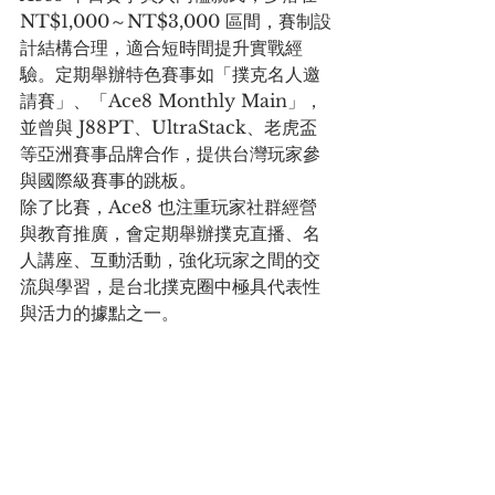
NT$1,000～NT$3,000 區間，賽制設
計結構合理，適合短時間提升實戰經
驗。定期舉辦特色賽事如「撲克名人邀
請賽」、「Ace8 Monthly Main」，
並曾與 J88PT、UltraStack、老虎盃
等亞洲賽事品牌合作，提供台灣玩家參
與國際級賽事的跳板。
除了比賽，Ace8 也注重玩家社群經營
與教育推廣，會定期舉辦撲克直播、名
人講座、互動活動，強化玩家之間的交
流與學習，是台北撲克圈中極具代表性
與活力的據點之一。