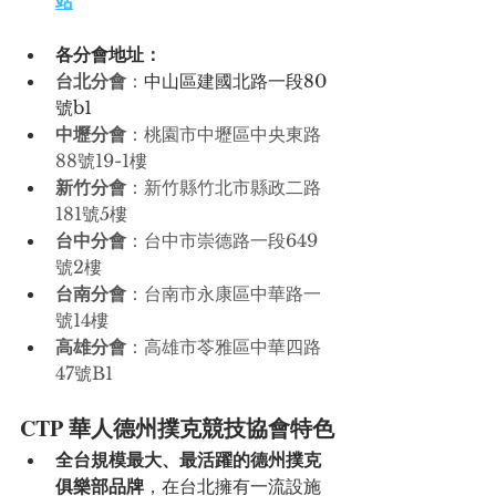
站
各分會地址：
台北分會
：
中山區建國北路一段80
號b1
中壢分會
：桃園市中壢區中央東路
88號19-1樓
新竹分會
：新竹縣竹北市縣政二路
181號5樓
台中分會
：台中市崇德路一段649
號2樓
台南分會
：台南市永康區中華路一
號14樓
高雄分會
：高雄市苓雅區中華四路
47號B1
CTP 華人德州撲克競技協會特色
全台規模最大、最活躍的德州撲克
俱樂部品牌
，在台北擁有一流設施