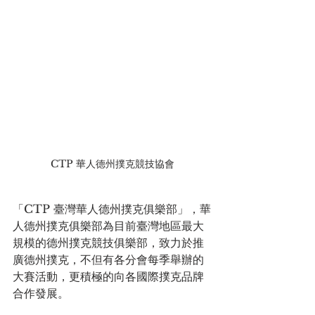
CTP 華人德州撲克競技協會
「CTP 臺灣華人德州撲克俱樂部」，華
人德州撲克俱樂部為目前臺灣地區最大
規模的德州撲克競技俱樂部，致力於推
廣德州撲克，不但有各分會每季舉辦的
大賽活動，更積極的向各國際撲克品牌
合作發展。