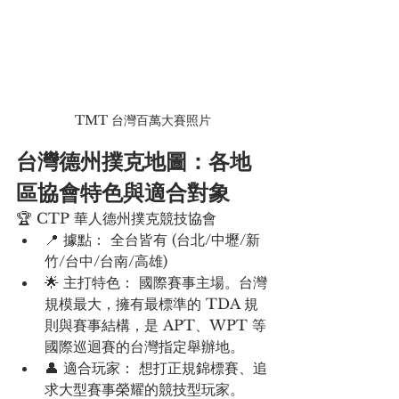
TMT 台灣百萬大賽照片
台灣德州撲克地圖：各地
區協會特色與適合對象
🏆 CTP 華人德州撲克競技協會
📍 據點： 全台皆有 (台北/中壢/新
竹/台中/台南/高雄)
🌟 主打特色： 國際賽事主場。台灣
規模最大，擁有最標準的 TDA 規
則與賽事結構，是 APT、WPT 等
國際巡迴賽的台灣指定舉辦地。
👤 適合玩家： 想打正規錦標賽、追
求大型賽事榮耀的競技型玩家。