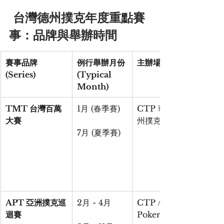
 台灣德州撲克年度重點賽
事：品牌與舉辦時間
賽事品牌 
例行舉辦月份 
主辦場館
(Series)
(Typical 
Month)
TMT 台灣百萬
1月 (春季賽)
CTP 華人德
大賽
州撲克
7月 (夏季賽)
APT 亞洲撲克巡
2月 - 4月
CTP / Asia 
迴賽
Poker Arena