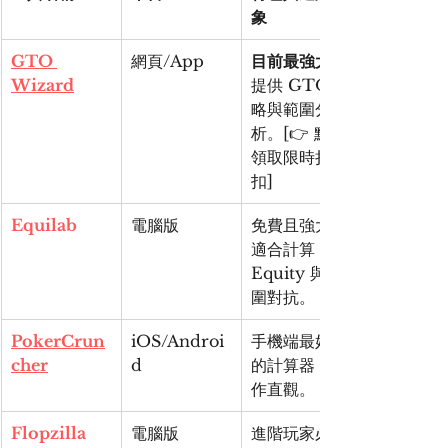
象
GTO 
網頁/App
目前最強大
Wizard
提供 GTO 策
略與範圍分
析。[👉 點此
領取限時折
扣]
Equilab
電腦版
免費且強大，
適合計算 
Equity 與範
圍對抗。
PokerCrun
iOS/Androi
手機端最好用
cher
d
的計算器，操
作直觀。
Flopzilla
電腦版
進階玩家必