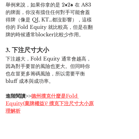
舉例來說，如果你拿的是 2♦2♠ 在 A83 
的牌面，你沒有擋住任何對手可能會蓋
得牌（像是 QJ, KT…都沒影響），這樣
你的 Fold Equity 就比較高，但是在翻
牌的時候通常blocker比較少作用。
3. 下注尺寸大小
下注越大，Fold Equity 通常會越高，
因為對手要冒的風險也更大。但同時你
也在冒更多籌碼風險，所以需要平衡 
bluff 成本與成功率。
進階閱讀>>
德州撲克什麼是Fold 
Equity(棄牌權益)? 撲克下注尺寸大小原
理解析
https://www.youtube.com/watch?
v=MTO3h15N3jc