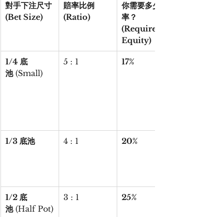
對手下注尺寸
賠率比例
你需要多少勝
(Bet Size)
(Ratio)
率？
(Required 
Equity)
1/4 底
5 : 1
17%
池
 (Small)
1/3 底池
4 : 1
20%
1/2 底
3 : 1
25%
池
 (Half Pot)