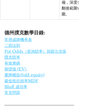
備，深度分析
翻後範圍vs範
圍。
德州撲克數學目錄:
常用成牌機率表
二四法則
Pot Odds（底池賠率）與跟注決策
隱含賠率
有效籌碼
期望值 (EV) 
棄牌權益(fold equity)
最低抵抗頻率MDF
Bluff 成功率
常見問題