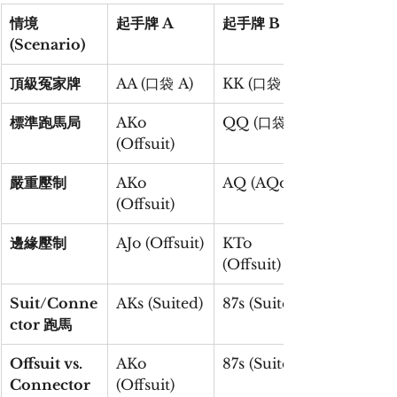
情境 
起手牌 A
起手牌 B
(Scenario)
頂級冤家牌
AA (口袋 A)
KK (口袋 K)
標準跑馬局
AKo 
QQ (口袋 Q)
(Offsuit)
嚴重壓制
AKo 
AQ (AQo)
(Offsuit)
邊緣壓制
AJo (Offsuit)
KTo 
(Offsuit)
Suit/Conne
AKs (Suited)
87s (Suited)
ctor 跑馬
Offsuit vs. 
AKo 
87s (Suited)
Connector
(Offsuit)