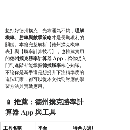
想打好德州撲克，光靠運氣不夠，
理解
機率、勝率與數學策略
才是長期獲利的
關鍵。本篇完整解析【德州撲克機率
表】與【勝率計算技巧】，也推薦實用
的
德州撲克勝率計算器 App
，讓你從入
門到進階都能掌握
德撲勝率
核心知識。
不論你是新手還是想提升下注精準度的
進階玩家，都可以從本文找到對應的學
習方法與實戰應用。
📱 推薦：德州撲克勝率計
算器 App 與工具
工具名稱
平台
特色與適用對