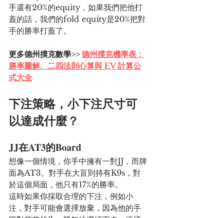
手還有20%的equity，如果我們把他打
蓋的話，我們的fold equity是20%把對
手的勝率打蓋了。
更多德州撲克數學>> 
德州撲克機率表：
勝率圖解、二四法則心算與 EV 計算公
式大全
下注策略，小下注尺寸可
以達成什麼？
JJ在AT3的Board
想像一個情境，你手中擁有一對JJ，而牌
面為AT3。對手在大盲則持有K9s，對
於這個局面，他只有17%的勝率。
這時如果你採取合理的下注，例如小
注，對手可能會選擇放棄，因為他的手