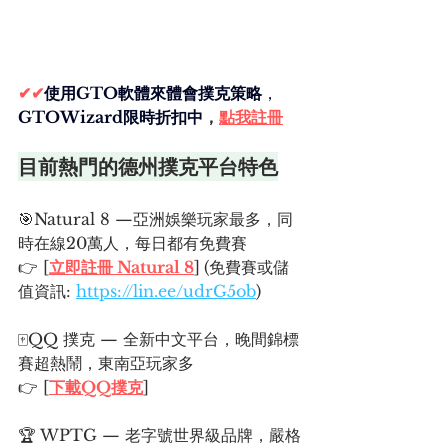
✔✔
使用GTO軟體來體會撲克策略
，
GTOWizard限時折扣中
，
點我註冊
目前熱門的德州撲克平台特色
🎯Natural 8 —亞洲娛樂玩家最多，同
時在線20萬人，每日都有免費賽
👉 [
立即註冊 Natural 8
]
(免費賽或儲
值資訊: 
https://lin.ee/udrG5ob
)
🀄QQ 撲克 — 全新中文平台，晚間錦標
賽超熱鬧，東南亞玩家多
👉 [
下載QQ撲克
]
🏆 WPTG — 老字號世界級品牌，嚴格