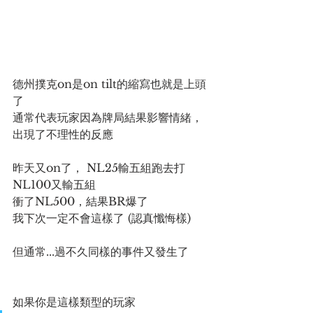
德州撲克on是on tilt的縮寫也就是上頭
了
通常代表玩家因為牌局結果影響情緒，
出現了不理性的反應
昨天又on了， NL25輸五組跑去打
NL100又輸五組
衝了NL500，結果BR爆了
我下次一定不會這樣了 (認真懺悔樣)
但通常...過不久同樣的事件又發生了
如果你是這樣類型的玩家