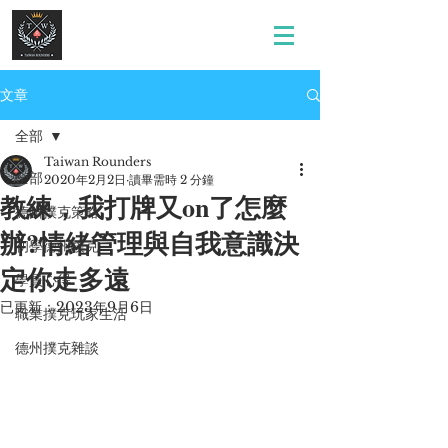
文章
全部
Taiwan Rounders
全部
2020年2月2日
讀畢需時 2 分鐘
教練，我打牌又on了怎麼
德州撲克策略
辦?情緒管理與自我意識決
初學德州撲克
定你走多遠
學員心得
已更新：
2023年9月6日
職業撲克玩家生活
德州撲克雜談