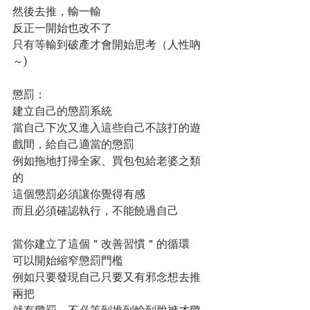
然後去推，輸一輸
反正一開始也改不了
只有等輸到破產才會開始思考（人性吶
～)
懲罰：
建立自己的懲罰系統
當自己下次又進入這些自己不該打的遊
戲間，給自己適當的懲罰
例如拖地打掃全家、買包包給老婆之類
的
這個懲罰必須讓你覺得有感
而且必須確認執行，不能饒過自己
當你建立了這個＂改善習慣＂的循環
可以開始縮窄懲罰門檻
例如只要發現自己只要又有邪念想去推
兩把
就有懲罰，不必等到推到輸到脫褲才懲