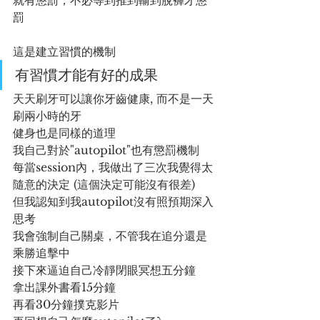
罰
這是建立習慣的機制
有習慣才能有好的成果
天天刷牙可以讓你牙齒健康, 而不是一天
刷兩小時的牙
健身也是同樣的道理
我自己對於"autopilot"也有懲罰機制
每當session內，我做出了三次我覺得太
隨意的決定 (這個決定可能沒有很差)
但我認知到我autopilot沒有照預期深入
思考
我會強制自己關桌，不管我在追分還是
乘勝追擊中
接下來逼迫自己冷靜閉眼冥想五分鐘
拿出課外書看15分鐘
再看30分鐘撲克影片