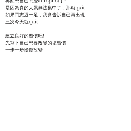
再回想自己怎麼autopilot了?
是因為真的太累無法集中了，那就quit
如果鬥志還十足，我會告訴自己再出現
三次今天就quit
建立良好的習慣吧!
先寫下自己想要改變的壞習慣
一步一步慢慢改變
延伸閱讀： 
德州撲克如何有效學習?
加入TWR會員，和其他營利玩家一起
學習＞＞
https://www.taiwanrounders.com/
package
德州撲克雜談
德州撲克策略
職業撲克玩家生活