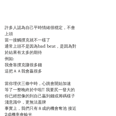
許多人認為自己平時情緒很穩定，不會
上頭
當一接觸撲克就不一樣了
通常上頭不是因為bad beat，是因為對
於結果有太多的期待
例如:
我會靠撲克賺很多錢
這把ＡＡ我會贏很多
當你埋伏三條中時，心跳會開始加速
等了一整晚終於中啦!! 我要尻一發大的
你已經想像的到自己贏到錢或籌碼樣子
淺意識中，更無法蓋牌
事實上，我們只有８成的機會奪池 接近
2成機率會輸光