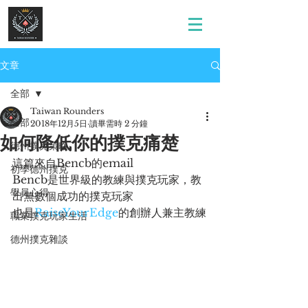
文章
全部
Taiwan Rounders
全部
2018年12月5日
讀畢需時 2 分鐘
如何降低你的撲克痛楚
德州撲克策略
這篇來自Bencb的email
初學德州撲克
Bencb是世界級的教練與撲克玩家，教
學員心得
出無數個成功的撲克玩家
也是
RaiseYourEdge
的創辦人兼主教練
職業撲克玩家生活
德州撲克雜談