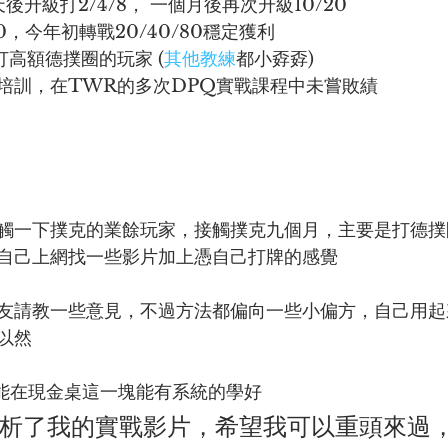
天後升級打2/4/8， 一個月後再次升級10/20
0，今年初轉戰20/40/80穩定獲利
高額德撲圈的玩家 (
其他教練
都小孬孬)
培訓，在TWR的多次DPQ實戰課程中未嘗敗績
觸一下撲克的業餘玩家，接觸撲克九個月，主要是打德撲
自己上網找一些影片加上憑自己打牌的感覺
友請教一些意見，不過方法都偏向一些小偏方，自己用起
以然
望能在現金桌這一塊能有系統的學好
析了我的實戰影片，希望我可以重頭來過