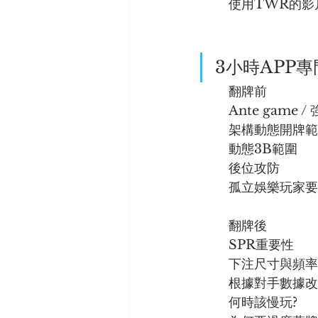
	使用TWR的
3小時APP
	翻牌前
	Ante game
	架構動態開牌
	動態3B範圍
	後位攻防
	孤立娛樂玩家
	翻牌後
	SPR重要性
	下注尺寸與頻率
	根據對手數據
	何時該慢玩?