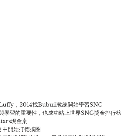
ffy，2014找Bubuii教練開始學習SNG
與學習的重要性，也成功站上世界SNG獎金排行榜
tars現金桌
的3月中開始打德撲圈