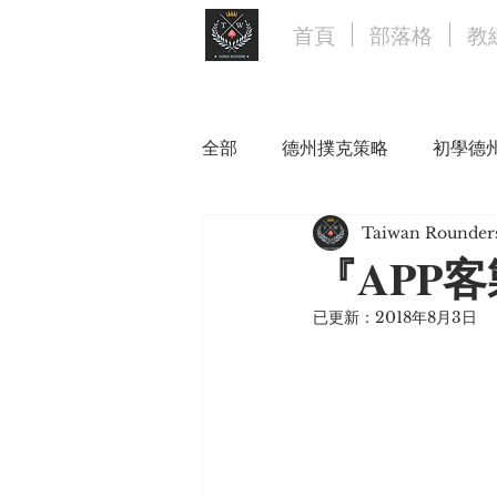
首頁
部落格
教
全部
德州撲克策略
初學德
Taiwan Rounder
『APP
已更新：
2018年8月3日