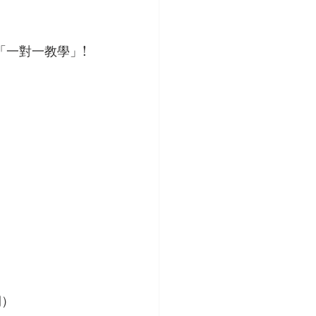
「一對一教學」!
期）