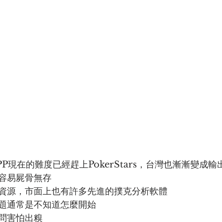
P現在的難度已經趕上PokerStars，台灣也漸漸變成輸
容易屍骨無存
資源，市面上也有許多先進的撲克分析軟體
題通常是不知道怎麼開始 
問害怕出糗