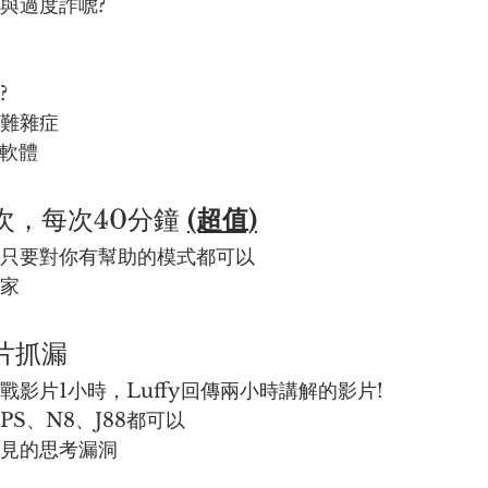
	為何要過度蓋牌與過度詐唬?	
?
疑難雜症
	H2N/HM數據軟體	
次，每次40分鐘 
(超值)
何只要對你有幫助的模式都可以
你家
片抓漏 
戰影片1小時，Luffy回傳兩小時講解的影片!
PS、N8、J88都可以
己實戰常見的思考漏洞