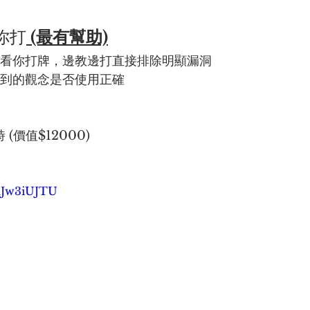
你打
 (最有幫助)
練看你打牌，邊教邊打直接排除明顯漏洞
驗課程學習到的觀念是否使用正確
(價值$12000)
5aJw3iUJTU