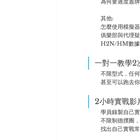
	其他:
	怎麼使用模擬器
	俱樂部與代理
一對一教學2
	不限型式，任
	甚至可以跑去
2小時實戰影
	學員錄製自己實
	不限制德撲圈，
        找出自