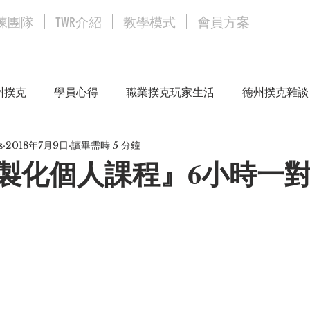
練團隊
TWR介紹
教學模式
會員方案
州撲克
學員心得
職業撲克玩家生活
德州撲克雜談
s
2018年7月9日
讀畢需時 5 分鐘
客製化個人課程』6小時一