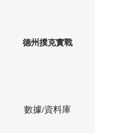
德州撲克實戰
​數據/資料庫